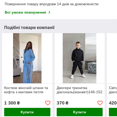
Повернення товару впродовж 14 днів за домовленістю
Всі умови повернення
Подібні товари компанії
Костюм жіночий штани та
Джогери тринитка
Світ
кофта з кантами петля
діагональ(манжет)146-152
діаг
1 300
370
420
₴
₴
Купити
Купити