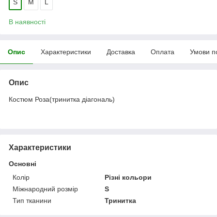
S
M
L
В наявності
Опис
Характеристики
Доставка
Оплата
Умови п
Опис
Костюм Роза(тринитка діагональ)
Характеристики
Основні
Колір
Різні кольори
Міжнародний розмір
S
Тип тканини
Тринитка